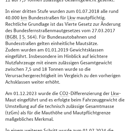
In einer dritten Stufe wurden zum 01.07.2018 alle rund
40.000
km
Bundesstraßen für
Lkw
mautpflichtig.
Rechtliche Grundlage ist das Vierte Gesetz zur Änderung
des Bundesfernstraßenmautgesetzes vom 27.03.2017
(
BGBl.
I
S.
564). Für Bundesautobahnen und
Bundesstraßen gelten einheitliche Mautsätze.
Zudem wurden am 01.01.2019 Gewichtsklassen
eingeführt. Insbesondere im Hinblick auf leichtere
Nutzfahrzeuge mit einem zulässigen Gesamtgewicht
zwischen 7,5 und 18 Tonnen wurde so die
Verursachergerechtigkeit im Vergleich zu den vorherigen
Achsklassen weiter erhöht.
Am 01.12.2023 wurde die
CO2
-Differenzierung der
Lkw
-
Maut eingeführt und es erfolgte beim Fahrzeuggewicht die
Umstellung auf die technisch zulässige Gesamtmasse
(tzGm) als für die Mauthöhe und Mautpflichtgrenze
maßgebliches Merkmal.
In einem weiteren Schritt wurde zum 01.07.2024 die