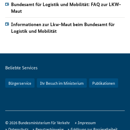
Bundesamt für Logistik und Mobilität: FAQ zur LKW-
Maut
Informationen zur Lkw-Maut beim Bundesamt für
Logistik und Mobilität
Servicemenü
Beliebte Services
Bürgerservice
Ihr Besuch im Ministerium
Publikationen
So
erreichen
© 2026 Bundesministerium für Verkehr
Impressum
Sie
Datenschutz
Benutzerhinweise
Erklärung zur Barrierefreiheit