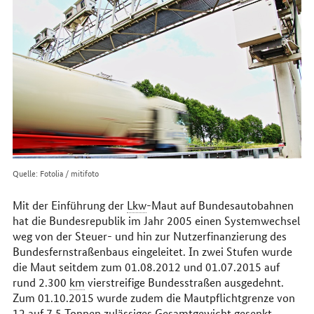
im
Internet
Quelle: Fotolia / mitifoto
Mit der Einführung der
Lkw
-Maut auf Bundesautobahnen
hat die Bundesrepublik im Jahr 2005 einen Systemwechsel
weg von der Steuer- und hin zur Nutzerfinanzierung des
Bundesfernstraßenbaus eingeleitet. In zwei Stufen wurde
die Maut seitdem zum 01.08.2012 und 01.07.2015 auf
rund 2.300
km
vierstreifige Bundesstraßen ausgedehnt.
Zum 01.10.2015 wurde zudem die Mautpflichtgrenze von
12 auf 7,5 Tonnen zulässiges Gesamtgewicht gesenkt.