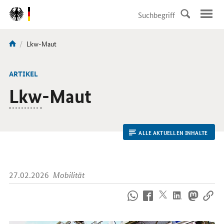
DirektZu:
Navigation
Aktuelle
Lkw-Maut
Sie
Seite:
sind
hier:
ARTIKEL
Lkw
-Maut
ALLE AKTUELLEN INHALTE
27.02.2026
Mobilität
So
erreichen
Sie
uns