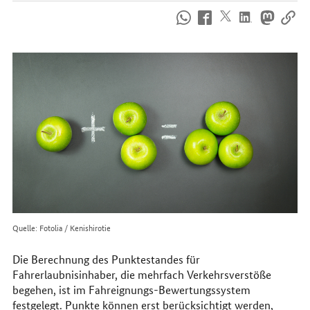
So
erreichen
Sie
uns
im
Internet
Quelle: Fotolia / Kenishirotie
Die Berechnung des Punktestandes für
Fahrerlaubnisinhaber, die mehrfach Verkehrsverstöße
begehen, ist im Fahreignungs-Bewertungssystem
festgelegt. Punkte können erst berücksichtigt werden,