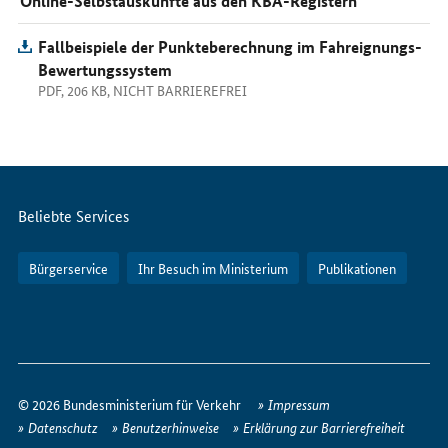
Online-Selbstauskünfte aus den KBA-Registern
Fallbeispiele der Punkteberechnung im Fahreignungs-
Bewertungssystem
PDF, 206 KB, NICHT BARRIEREFREI
Servicemenü
Beliebte Services
Bürgerservice
Ihr Besuch im Ministerium
Publikationen
So
erreichen
© 2026 Bundesministerium für Verkehr
Impressum
Sie
Datenschutz
Benutzerhinweise
Erklärung zur Barrierefreiheit
uns