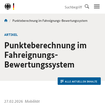
DirektZu:
Navigation
Aktuelle
Punkteberechnung im Fahreignungs-Bewertungssystem
Sie
Seite:
sind
hier:
ARTIKEL
Punkteberechnung im
Fahreignungs-
Bewertungssystem
ALLE AKTUELLEN INHALTE
27.02.2026
Mobilität