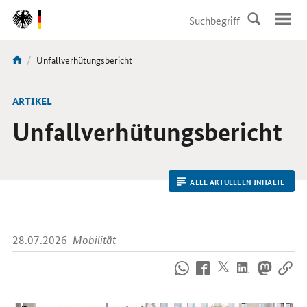
DirektZu:
Navigation
Aktuelle
Unfallverhütungsbericht
Sie
Seite:
sind
hier:
ARTIKEL
Unfallverhütungsbericht
ALLE AKTUELLEN INHALTE
28.07.2026
Mobilität
So
erreichen
Sie
uns