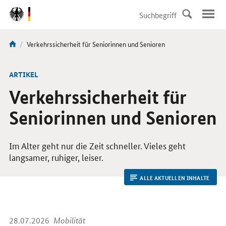
DirektZu:
Navigation
Aktuelle
Verkehrssicherheit für Seniorinnen und Senioren
Sie
Seite:
sind
hier:
ARTIKEL
Verkehrssicherheit für
Seniorinnen und Senioren
Im Alter geht nur die Zeit schneller. Vieles geht
langsamer, ruhiger, leiser.
ALLE AKTUELLEN INHALTE
28.07.2026
Mobilität