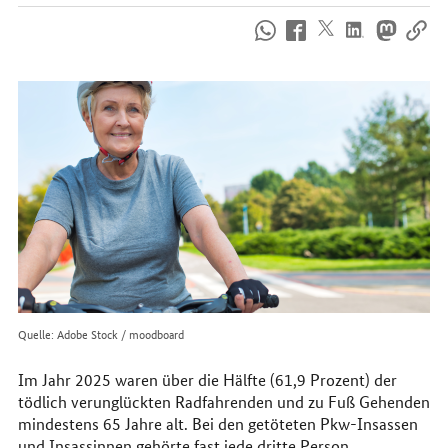
So
erreichen
Sie
uns
im
Internet
Quelle: Adobe Stock / moodboard
Im Jahr 2025 waren über die Hälfte (61,9 Prozent) der
tödlich verunglückten Radfahrenden und zu Fuß Gehenden
mindestens 65 Jahre alt. Bei den getöteten Pkw-Insassen
und Insassinnen gehörte fast jede dritte Person