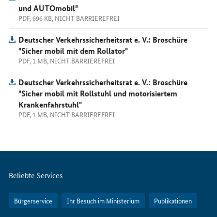
und AUTOmobil"
PDF, 696 KB, NICHT BARRIEREFREI
Deutscher Verkehrssicherheitsrat e. V.: Broschüre
"Sicher mobil mit dem Rollator"
PDF, 1 MB, NICHT BARRIEREFREI
Deutscher Verkehrssicherheitsrat e. V.: Broschüre
"Sicher mobil mit Rollstuhl und motorisiertem
Krankenfahrstuhl"
PDF, 1 MB, NICHT BARRIEREFREI
Servicemenü
Beliebte Services
Bürgerservice
Ihr Besuch im Ministerium
Publikationen