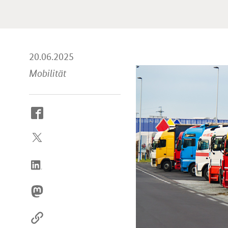
20.06.2025
Mobilität
So
erreichen
Sie
uns
im
Internet