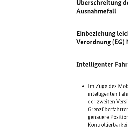
Überschreitung de
Ausnahmefall
Einbeziehung lei
Verordnung (
EG
)
Intelligenter Fah
Im Zuge des Mobi
intelligenten Fa
der zweiten Versi
Grenzüberfahrten
genauere Positio
Kontrollierbarke