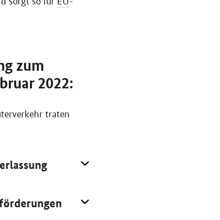
d sorgt so für
EU
-
ang zum
bruar 2022:
terverkehr traten
derlassung
eförderungen