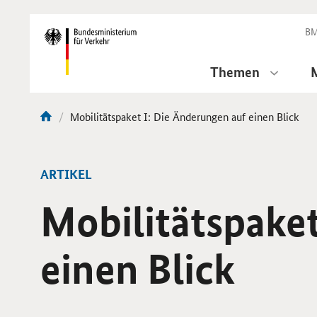
DirektZu:
Navigation
BM
Themen
Aktuelle
Mobilitätspaket I: Die Änderungen auf einen Blick
Sie
Seite:
sind
hier:
ARTIKEL
Mobilitätspake
einen Blick