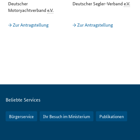
Deutscher
Deutscher Segler-Verband
e.V.
Motoryachtverband
e.V.
→ Zur Antragstellung
→ Zur Antragstellung
Servicemenü
Beliebte Services
Bürgerservice
Ihr Besuch im Ministerium
Publikationen