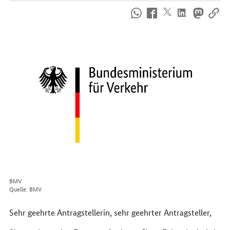
So
erreichen
Sie
uns
im
Internet
BMV
Quelle: BMV
Sehr geehrte Antragstellerin, sehr geehrter Antragsteller,