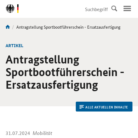
DirektZu:
Navigation
Aktuelle
Antragstellung Sportbootführerschein - Ersatzausfertigung
Sie
Seite:
sind
hier:
ARTIKEL
Antragstellung
Sportbootführerschein -
Ersatzausfertigung
ALLE AKTUELLEN INHALTE
31.07.2024
Mobilität