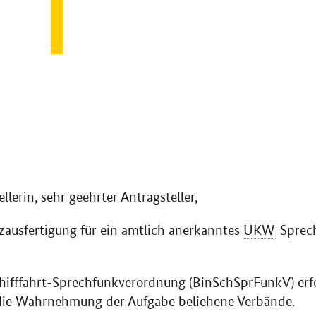
llerin, sehr geehrter Antragsteller,
zausfertigung für ein amtlich anerkanntes
UKW
-Sprec
ifffahrt-Sprechfunkverordnung (BinSchSprFunkV) erfo
die Wahrnehmung der Aufgabe beliehene Verbände.