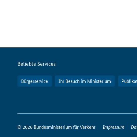
Servicemenü
Beliebte Services
Bürgerservice
Ihr Besuch im Ministerium
Publika
So
erreichen
© 2026 Bundesministerium für Verkehr
Impressum
Da
Sie
uns