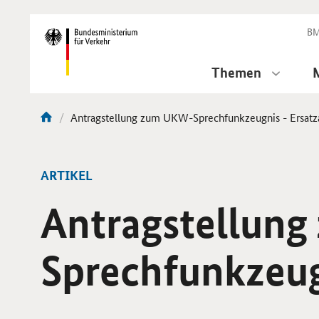
DirektZu:
Navigation
BM
Themen
Aktuelle
Antragstellung zum UKW-Sprechfunkzeugnis - Ersatz
Sie
Seite:
sind
hier:
ARTIKEL
Antragstellun
Sprechfunkzeug