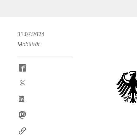
31.07.2024
Mobilität
So
erreichen
Sie
uns
im
Internet