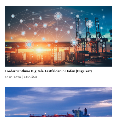
Förderrichtlinie Digitale Testfelder in Häfen (DigiTest)
Thema:
Mobilität
Datum:
26.01.2026