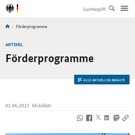
DirektZu:
Navigation
Aktuelle
Förderprogramme
Sie
Seite:
sind
hier:
ARTIKEL
Förderprogramme
ALLE AKTUELLEN INHALTE
01.06.2022
Mobilität
So
erreichen
Sie
uns