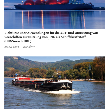
Richtlinie über Zuwendungen für die Aus- und Umrüstung von
Seeschiffen zur Nutzung von
LNG
als Schiffskraftstoff
(LNGSeeschiffRL)
Thema:
Mobilität
Datum:
09.04.2021