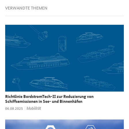
VERWANDTE THEMEN
Richtlinie BordstromTech-II zur Reduzierung von
Schiffsemissionen in See- und Binnenhäfen
Thema:
Mobilität
Datum:
06.08.2025