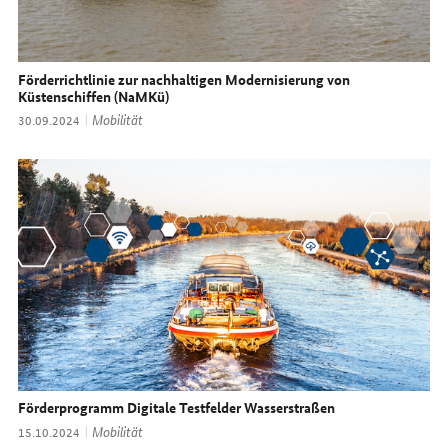
Förderrichtlinie zur nachhaltigen Modernisierung von
Küstenschiffen (NaMKü)
Thema:
Mobilität
Datum:
30.09.2024
Förderprogramm Digitale Testfelder Wasserstraßen
Thema:
Mobilität
Datum:
15.10.2024