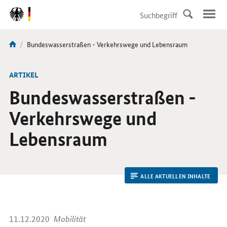
DirektZu:
Navigation
Aktuelle
Bundeswasserstraßen - Verkehrswege und Lebensraum
Sie
Seite:
sind
hier:
ARTIKEL
Bundeswasserstraßen -
Verkehrswege und
Lebensraum
ALLE AKTUELLEN INHALTE
11.12.2020
Mobilität