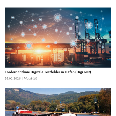
Förderrichtlinie Digitale Testfelder in Häfen (DigiTest)
Thema:
Mobilität
Datum:
26.01.2026