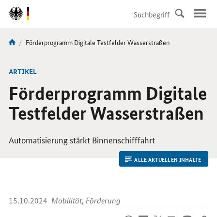
DirektZu:
Navigation
Aktuelle
Förderprogramm Digitale Testfelder Wasserstraßen
Sie
Seite:
sind
hier:
ARTIKEL
Förderprogramm Digitale
Testfelder Wasserstraßen
Automatisierung stärkt Binnenschifffahrt
ALLE AKTUELLEN INHALTE
15.10.2024
Mobilität, Förderung