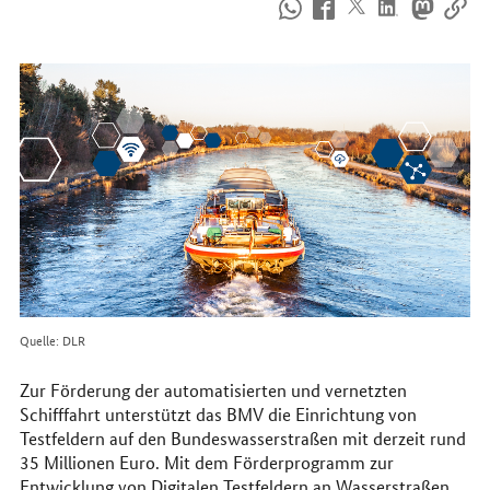
So
erreichen
Sie
uns
im
Internet
Quelle: DLR
Zur Förderung der automatisierten und vernetzten
Schifffahrt unterstützt das BMV die Einrichtung von
Testfeldern auf den Bundeswasserstraßen mit derzeit rund
35 Millionen Euro. Mit dem Förderprogramm zur
Entwicklung von Digitalen Testfeldern an Wasserstraßen