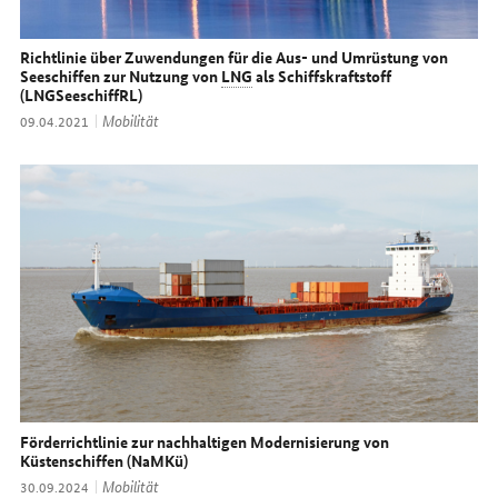
Richtlinie über Zuwendungen für die Aus- und Umrüstung von
Seeschiffen zur Nutzung von
LNG
als Schiffskraftstoff
(LNGSeeschiffRL)
Thema:
Mobilität
Datum:
09.04.2021
Förderrichtlinie zur nachhaltigen Modernisierung von
Küstenschiffen (NaMKü)
Thema:
Mobilität
Datum:
30.09.2024