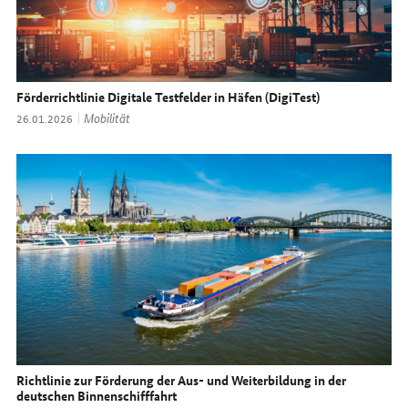
Förderrichtlinie Digitale Testfelder in Häfen (DigiTest)
Thema:
Mobilität
Datum:
26.01.2026
Richtlinie zur Förderung der Aus- und Weiterbildung in der
deutschen Binnenschifffahrt