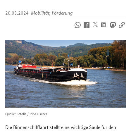
20.03.2024
Mobilität, Förderung
So
erreichen
Sie
uns
im
Internet
Quelle: Fotolia / Irina Fischer
Die Binnenschifffahrt stellt eine wichtige Säule für den