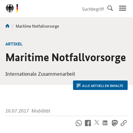
DirektZu:
Navigation
Aktuelle
Maritime Notfallvorsorge
Sie
Seite:
sind
hier:
ARTIKEL
Maritime Notfallvorsorge
Internationale Zusammenarbeit
ALLE AKTUELLEN INHALTE
20.07.2017
Mobilität
So
erreichen