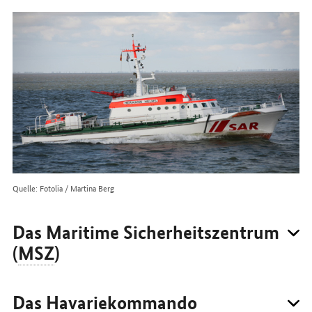
Sie
uns
im
Internet
Quelle: Fotolia / Martina Berg
Das Maritime Sicherheitszentrum
(
MSZ
)
Das Havariekommando