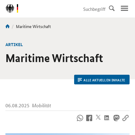
DirektZu:
Navigation
Aktuelle
Maritime Wirtschaft
Sie
Seite:
sind
hier:
ARTIKEL
Maritime Wirtschaft
ALLE AKTUELLEN INHALTE
06.08.2025
Mobilität
So
erreichen
Sie
uns