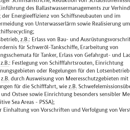
ftiger Schiffsanstriche, Reduktion von Schadstoffemiss
Einführung des Ballastwassermanagements zur Verhin
g der Energieeffizienz von Schiffsneubauten und im
Vermeidung von Unterwasserlärm sowie Realisierung u
hiffsrecycling;
sbetrieb,
z.B.
: Erlass von Bau- und Ausrüstungsvorschri
rdernis für Schweröl-Tankschiffe, Erarbeitung von
gsschemata für Tanker, Erlass von Gefahrgut- und Lad
,
z.B.
: Festlegung von Schifffahrtsrouten, Einrichtung
nungsgebieten oder Regelungen für den Lotsenbetrieb
,
z.B.
durch Ausweisung von Meeresschutzgebieten mit
ngen für die Schifffahrt, wie
z.B.
Schwefelemissionsüb
 und Ostsee sowie Einrichtung besonders sensibler Me
sitive Sea Areas
- PSSA);
Einhaltung von Vorschriften und Verfolgung von Vers