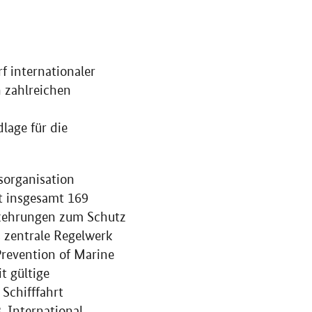
f internationaler
n zahlreichen
lage für die
sorganisation
t insgesamt 169
rkehrungen zum Schutz
s zentrale Regelwerk
Prevention of Marine
t gültige
Schifffahrt
8,
International