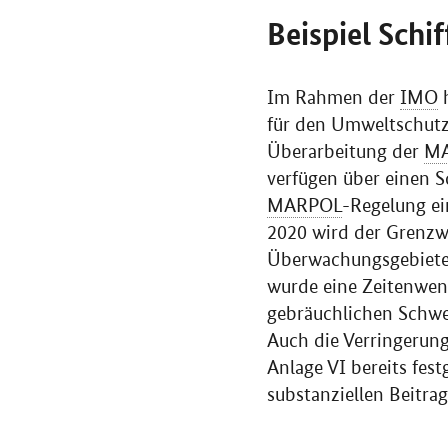
Beispiel Schif
Im Rahmen der
IMO
h
für den Umweltschutz 
Überarbeitung der
M
verfügen über einen S
MARPOL
-Regelung ei
2020 wird der Grenzwe
Überwachungsgebieten
wurde eine Zeitenwende
gebräuchlichen Schwer
Auch die Verringerun
Anlage VI bereits fest
substanziellen Beitr