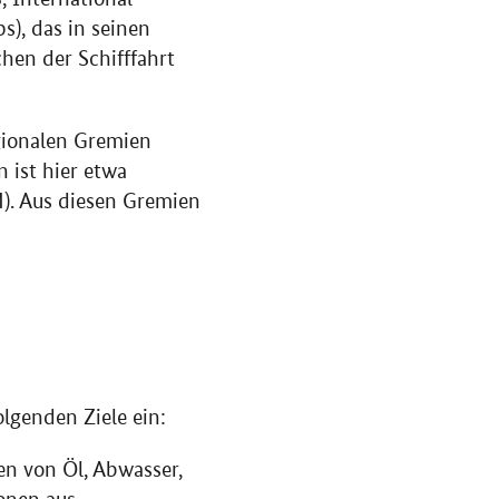
ps
), das in seinen
en der Schifffahrt
egionalen Gremien
 ist hier etwa
). Aus diesen Gremien
olgenden Ziele ein:
n von Öl, Abwasser,