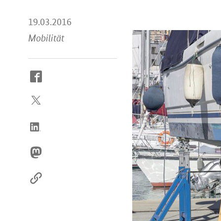
19.03.2016
Mobilität
So
erreichen
Sie
uns
im
Internet