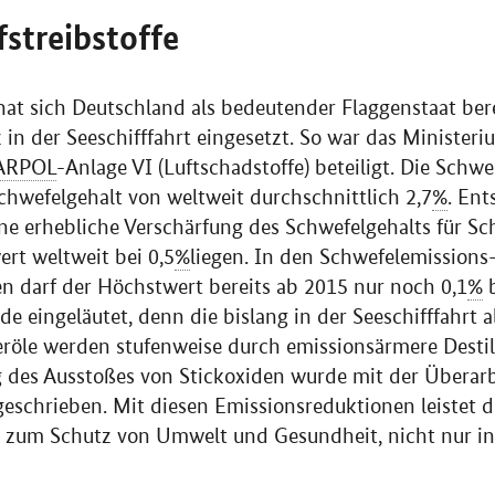
fstreibstoffe
at sich Deutschland als bedeutender Flaggenstaat bere
in der Seeschifffahrt eingesetzt. So war das Minister
ARPOL
-Anlage VI (Luftschadstoffe) beteiligt. Die Schwe
chwefelgehalt von weltweit durchschnittlich 2,7
%
. Ent
ne erhebliche Verschärfung des Schwefelgehalts für Schi
rt weltweit bei 0,5
%
liegen. In den Schwefelemissions
 darf der Höchstwert bereits ab 2015 nur noch 0,1
%
b
 eingeläutet, denn die bislang in der Seeschifffahrt al
öle werden stufenweise durch emissionsärmere Destill
g des Ausstoßes von Stickoxiden wurde mit der Überar
geschrieben. Mit diesen Emissionsreduktionen leistet d
ag zum Schutz von Umwelt und Gesundheit, nicht nur i