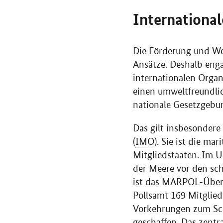
International
Die Förderung und Wei
Ansätze. Deshalb enga
internationalen Organ
einen umweltfreundlic
nationale Gesetzgebu
Das gilt insbesondere
(
IMO
). Sie ist die ma
Mitgliedstaaten. Im 
der Meere vor den sch
ist das MARPOL-Übe
Pollsamt
169 Mitglied
Vorkehrungen zum Sch
geschaffen. Das zent