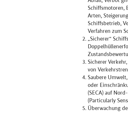
Abfall, Verbot gi
Schiffsmotoren, 
Arten, Steigerun
Schiffsbetrieb, 
Verfahren zum Sc
„Sicherer“ Schiff
Doppelhüllenerfo
Zustandsbewertun
Sicherer Verkehr
von Verkehrstren
Saubere Umwelt
oder Einschränku
(SECA) auf Nord-
(
Particularly Sen
Überwachung der 