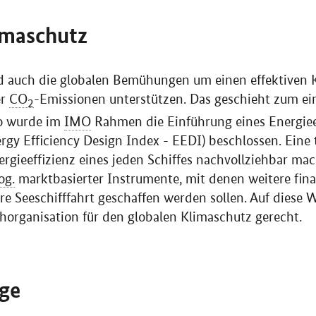
imaschutz
ird auch die globalen Bemühungen um einen effektiven
er
CO
-Emissionen unterstützen. Das geschieht zum ei
2
So wurde im
IMO
Rahmen die Einführung eines Energiee
rgy Efficiency Design Index
- EEDI) beschlossen. Eine 
nergieeffizienz eines jeden Schiffes nachvollziehbar ma
og.
marktbasierter Instrumente, mit denen weitere finan
re Seeschifffahrt geschaffen werden sollen. Auf diese 
horganisation für den globalen Klimaschutz gerecht.
rge