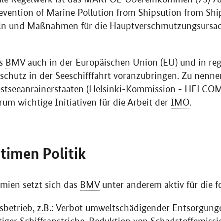
evention of Marine Pollution from Shipsution from Shi
n und Maßnahmen für die Hauptverschmutzungsursach
as
BMV
auch in der Europäischen Union (
EU
) und in r
chutz in der Seeschifffahrt voranzubringen. Zu nennen
stseeanrainerstaaten (Helsinki-Kommission - HELCOM
rum wichtige Initiativen für die Arbeit der
IMO
.
itimen Politik
mien setzt sich das
BMV
unter anderem aktiv für die f
fsbetrieb,
z.B.
: Verbot umweltschädigender Entsorgunge