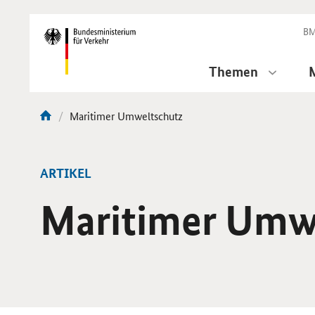
DirektZu:
Navigation
BM
Themen
Aktuelle
Maritimer Umweltschutz
Sie
Seite:
sind
hier:
ARTIKEL
Maritimer Umw