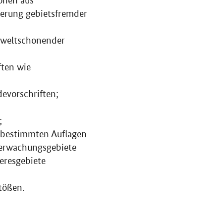
ionen aus
derung gebietsfremder
mweltschonender
ften wie
evorschriften;
;
 bestimmten Auflagen
erwachungsgebiete
eresgebiete
tößen.