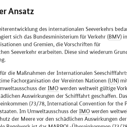
er Ansatz
terentwicklung des internationalen Seeverkehrs bedar
giert sich das Bundesministerium für Verkehr (
BMV
) i
isationen und Gremien, die Vorschriften für
hen Seeverkehr erarbeiten. Diese sind wiederum Grund
ng.
 für die Maßnahmen der Internationalen Seeschifffahrt
ritime Fachorganisation der Vereinten Nationen (
UN
) mi
Umweltausschuss der
IMO
werden weltweit gültige Vo
ädlichen Auswirkungen der Schifffahrt geschaffen. Da
reinkommen (73/78,
International Convention for the 
staaten. Im Umweltausschuss der
IMO
werden weltwei
utz der Meere vor den schädlichen Auswirkungen der 
rale Regelwerk ist das MARPOL-Übereinkommen (73/7