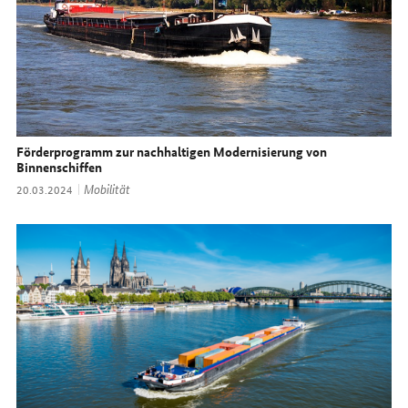
Förderprogramm zur nachhaltigen Modernisierung von
Binnenschiffen
Thema:
Mobilität
Datum:
20.03.2024