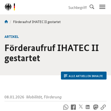
DirektZu:
Navigation
Aktuelle
Förderaufruf IHATEC II gestartet
Sie
Seite:
sind
hier:
ARTIKEL
Förderaufruf IHATEC II
gestartet
ALLE AKTUELLEN INHALTE
08.01.2026
Mobilität, Förderung
So