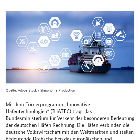
erreichen
Sie
uns
im
Internet
Quelle: Adobe Stock / Shinonome Production
Mit dem Förderprogramm „Innovative
Hafentechnologien“ (IHATEC) trägt das
Bundesministerium für Verkehr der besonderen Bedeutung
der deutschen Häfen Rechnung. Die Häfen verbinden die
deutsche Volkswirtschaft mit den Weltmärkten und stellen
bedeutende Drehscheiben des europäischen und