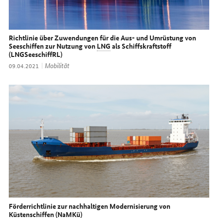
Richtlinie über Zuwendungen für die Aus- und Umrüstung von
Seeschiffen zur Nutzung von
LNG
als Schiffskraftstoff
(LNGSeeschiffRL)
Thema:
Mobilität
Datum:
09.04.2021
Förderrichtlinie zur nachhaltigen Modernisierung von
Küstenschiffen (NaMKü)