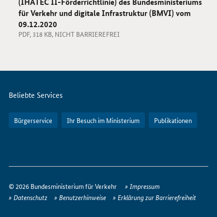
(IHATEC II-Förderrichtlinie) des Bundesministeriums
für Verkehr und digitale Infrastruktur (BMVI) vom
09.12.2020
PDF, 318 KB, NICHT BARRIEREFREI
Servicemenü
Beliebte Services
Bürgerservice
Ihr Besuch im Ministerium
Publikationen
So
erreichen
© 2026 Bundesministerium für Verkehr
Impressum
Sie
Datenschutz
Benutzerhinweise
Erklärung zur Barrierefreiheit
uns
im