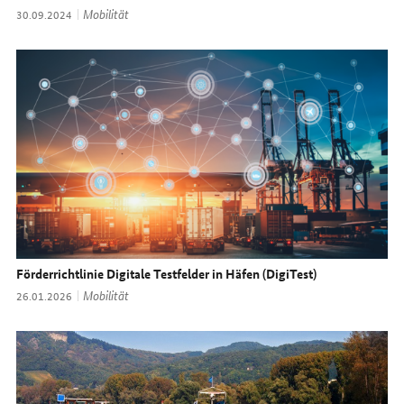
Thema:
Mobilität
Datum:
30.09.2024
Förderrichtlinie Digitale Testfelder in Häfen (DigiTest)
Thema:
Mobilität
Datum:
26.01.2026