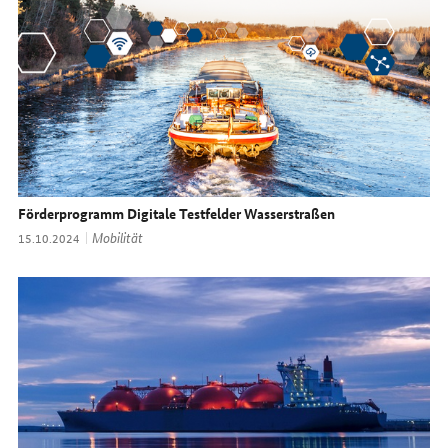
Förderprogramm Digitale Testfelder Wasserstraßen
Thema:
Mobilität
Datum:
15.10.2024