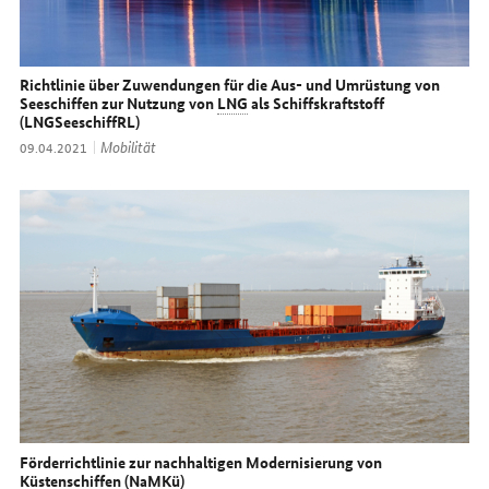
Richtlinie über Zuwendungen für die Aus- und Umrüstung von
Seeschiffen zur Nutzung von
LNG
als Schiffskraftstoff
(LNGSeeschiffRL)
Thema:
Mobilität
Datum:
09.04.2021
Förderrichtlinie zur nachhaltigen Modernisierung von
Küstenschiffen (NaMKü)