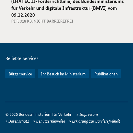
(IHATEC II-Förderrichtlinie) des Bundesministeriums
für Verkehr und digitale Infrastruktur (BMVI) vom
09.12.2020
PDF, 318 KB, NICHT BARRIEREFREI
Servicemenü
Beliebte Services
Bürgerservice
Ihr Besuch im Ministerium
Publikationen
So
erreichen
© 2026 Bundesministerium für Verkehr
Impressum
Sie
Datenschutz
Benutzerhinweise
Erklärung zur Barrierefreiheit
uns
im