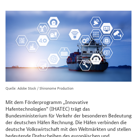
erreichen
Sie
uns
im
Internet
Quelle: Adobe Stock / Shinonome Production
Mit dem Förderprogramm „Innovative
Hafentechnologien“ (IHATEC) trägt das
Bundesministerium für Verkehr der besonderen Bedeutung
der deutschen Häfen Rechnung. Die Häfen verbinden die
deutsche Volkswirtschaft mit den Weltmärkten und stellen
bedeutende Drehscheiben des europäischen und