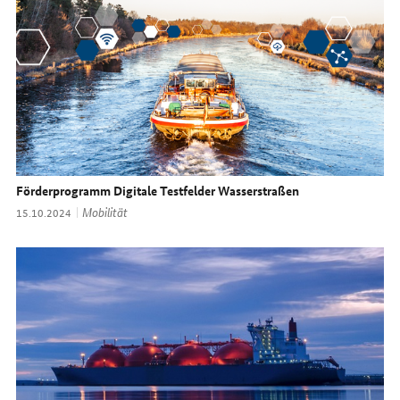
Förderprogramm Digitale Testfelder Wasserstraßen
Thema:
Mobilität
Datum:
15.10.2024