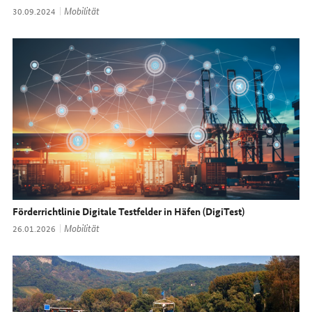
Thema:
Mobilität
Datum:
30.09.2024
Förderrichtlinie Digitale Testfelder in Häfen (DigiTest)
Thema:
Mobilität
Datum:
26.01.2026