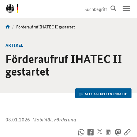
DirektZu:
Navigation
Aktuelle
Förderaufruf IHATEC II gestartet
Sie
Seite:
sind
hier:
ARTIKEL
Förderaufruf IHATEC II
gestartet
ALLE AKTUELLEN INHALTE
08.01.2026
Mobilität, Förderung
So