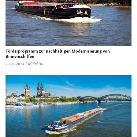
Förderprogramm zur nachhaltigen Modernisierung von
Binnenschiffen
Thema:
Mobilität
Datum:
20.03.2024