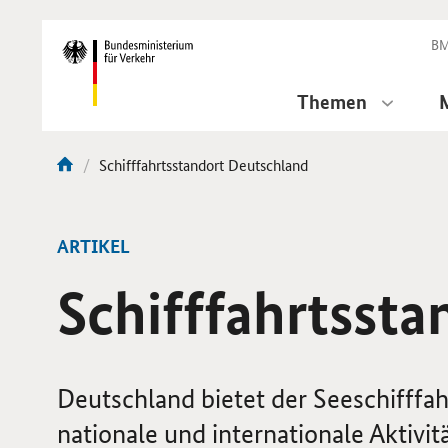
DirektZu:
Navigation
BM
Themen
Aktuelle
Schifffahrtsstandort Deutschland
Sie
Seite:
sind
hier:
ARTIKEL
Schifffahrtsst
Deutschland bietet der Seeschifffa
nationale und internationale Aktivit