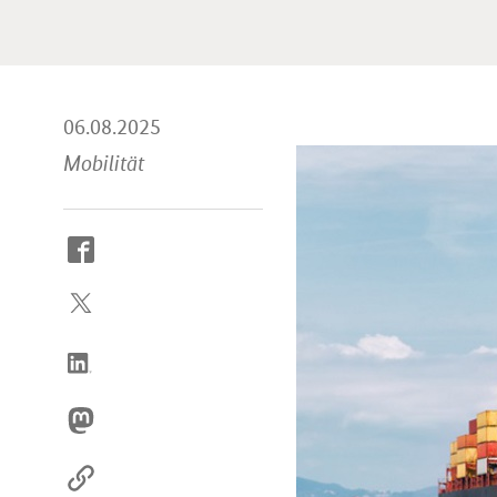
06.08.2025
Mobilität
So
erreichen
Sie
uns
im
Internet