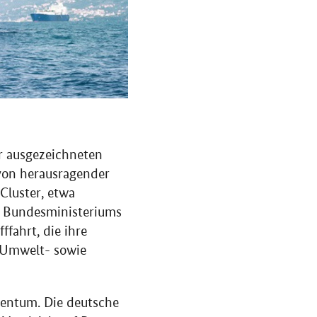
er ausgezeichneten
 von herausragender
Cluster
, etwa
s Bundesministeriums
ffahrt, die ihre
d Umwelt- sowie
gentum. Die deutsche