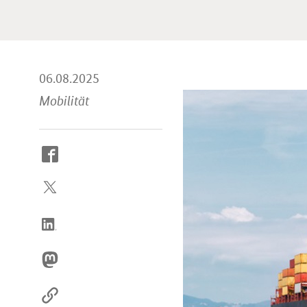
06.08.2025
Mobilität
So
erreichen
Sie
uns
im
Internet