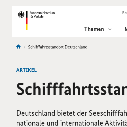
DirektZu:
Navigation
BM
Themen
Aktuelle
Schifffahrtsstandort Deutschland
Sie
Seite:
sind
hier:
ARTIKEL
Schifffahrtsst
Deutschland bietet der Seeschifffa
nationale und internationale Aktivit