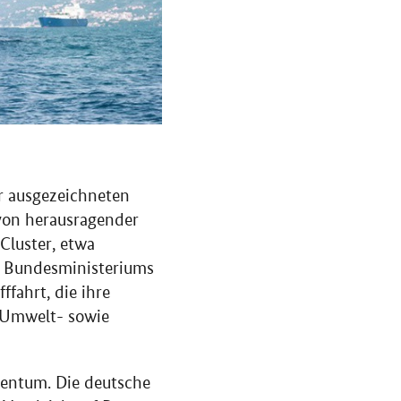
er ausgezeichneten
 von herausragender
Cluster
, etwa
s Bundesministeriums
ffahrt, die ihre
d Umwelt- sowie
gentum. Die deutsche