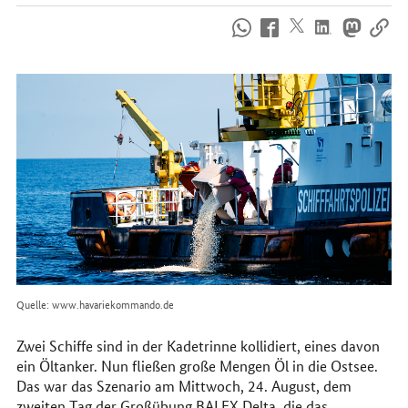
So
erreichen
Sie
uns
im
Internet
Quelle: www.havariekommando.de
Zwei Schiffe sind in der Kadetrinne kollidiert, eines davon
ein Öltanker. Nun fließen große Mengen Öl in die Ostsee.
Das war das Szenario am Mittwoch, 24. August, dem
zweiten Tag der Großübung BALEX Delta, die das