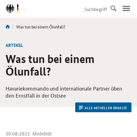
DirektZu:
Navigation
Aktuelle
Was tun bei einem Ölunfall?
Sie
Seite:
sind
hier:
ARTIKEL
Was tun bei einem
Ölunfall?
Havariekommando und internationale Partner üben
den Ernstfall in der Ostsee
ALLE AKTUELLEN INHALTE
30.08.2022
Mobilität