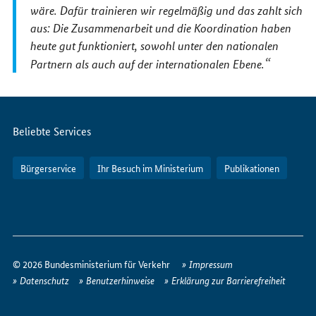
wäre. Dafür trainieren wir regelmäßig und das zahlt sich
aus: Die Zusammenarbeit und die Koordination haben
heute gut funktioniert, sowohl unter den nationalen
Partnern als auch auf der internationalen Ebene.
Servicemenü
Beliebte Services
Bürgerservice
Ihr Besuch im Ministerium
Publikationen
So
erreichen
© 2026 Bundesministerium für Verkehr
Impressum
Sie
Datenschutz
Benutzerhinweise
Erklärung zur Barrierefreiheit
uns
im