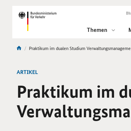
DirektZu:
Navigation
BM
Themen
Aktuelle
Praktikum im dualen Studium Verwaltungsmanageme
Sie
Seite:
sind
hier:
ARTIKEL
Praktikum im d
Verwaltungsm