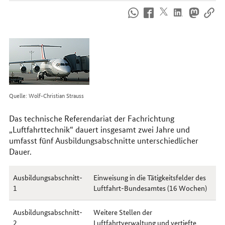
So
erreichen
Sie
uns
im
Internet
Quelle: Wolf-Christian Strauss
Das technische Referendariat der Fachrichtung
„Luftfahrttechnik“ dauert insgesamt zwei Jahre und
umfasst fünf Ausbildungsabschnitte unterschiedlicher
Dauer.
Ausbildungsabschnitt-
Einweisung in die Tätigkeitsfelder des
1
Luftfahrt-Bundesamtes (16 Wochen)
Ausbildungsabschnitt-
Weitere Stellen der
2
Luftfahrtverwaltung und vertiefte