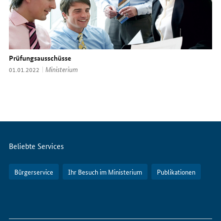
Prüfungsausschüsse
Thema:
Ministerium
Datum:
01.01.2022
Servicemenü
Beliebte Services
Bürgerservice
Ihr Besuch im Ministerium
Publikationen