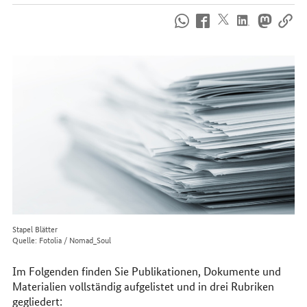
So
erreichen
Sie
uns
im
Internet
Stapel Blätter
Quelle: Fotolia / Nomad_Soul
Im Folgenden finden Sie Publikationen, Dokumente und
Materialien vollständig aufgelistet und in drei Rubriken
gegliedert: