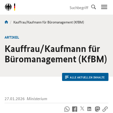
DirektZu:
Navigation
Aktuelle
Kauffrau/Kaufmann für Büromanagement (KfBM)
Sie
Seite:
sind
hier:
ARTIKEL
Kauffrau/Kaufmann für
Büromanagement (KfBM)
ALLE AKTUELLEN INHALTE
27.01.2026
Ministerium
So