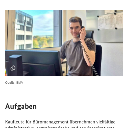
erreichen
Sie
uns
im
Internet
Quelle: BMV
Aufgaben
Kaufleute für Büromanagement übernehmen vielfältige
administrative, organisatorische und serviceorientierte