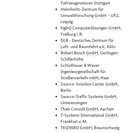
Fahrzeugmotoren Stuttgart
Helmholtz-Zentrum für
Umweltforschung
GmbH
– UFZ,
Leipzig
highQ Computerlösungen
GmbH
,
Freiburg i. B.
DLR
- Deutsches Zentrum für
Luft- und Raumfahrt
e.V.
, Köln
Robert Bosch
GmbH
, Gerlingen-
Schillerhöhe
Schlothauer & Wauer
Ingenieurgesellschaft für
Straßenverkehr
mbH
, Haar
Swarco-Solution Center
GmbH
,
Berlin
Swarco-Traffic Systems
GmbH
,
Unterensingen
Theis Consult
GmbH
, Aachen
T-Systems International
GmbH
,
Frankfurt a. M.
TEQYARD GmbH, Braunschweig