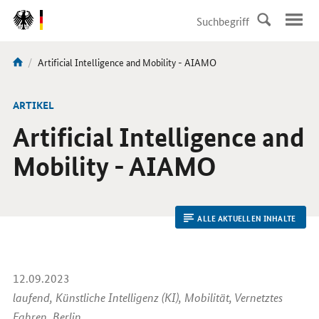
DirektZu:
Navigation
Aktuelle
Artificial Intelligence and Mobility - AIAMO
Sie
Seite:
sind
hier:
ARTIKEL
Artificial Intelligence and
Mobility
- AIAMO
ALLE AKTUELLEN INHALTE
12.09.2023
laufend, Künstliche Intelligenz (KI), Mobilität, Vernetztes
Fahren, Berlin