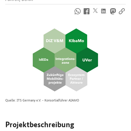
So
erreichen
Sie
uns
im
Internet
Quelle: ITS Germany e.V. - Konsortialführer AIAMO
Projektbeschreibung