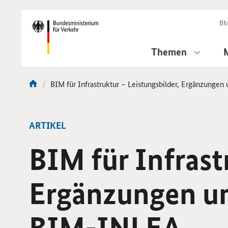
DirektZu:
Navigation
BM
Themen
Aktuelle
BIM für Infrastruktur – Leistungsbilder, Ergänzunge
Sie
Seite:
sind
hier:
ARTIKEL
BIM für Infrast
Ergänzungen un
BIM-INLEA