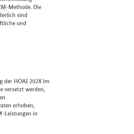
IM
-Methode. Die
erlich sind
ftliche und
ung der HOAI 202X im
ge versetzt werden,
ren
aten erhoben,
M
-Leistungen in