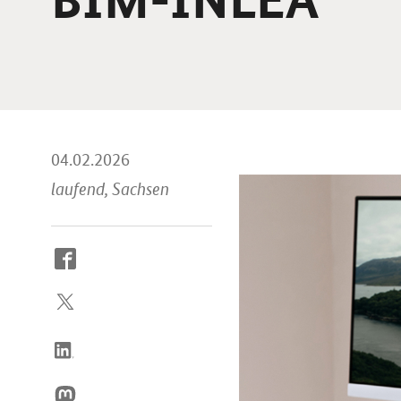
04.02.2026
laufend, Sachsen
So
erreichen
Sie
uns
im
Internet