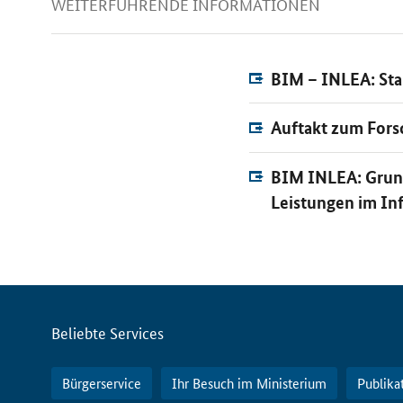
WEITERFÜHRENDE INFORMATIONEN
BIM – INLEA: Sta
Auftakt zum For
BIM INLEA: Grund
Leistungen im In
Servicemenü
Beliebte Services
Bürgerservice
Ihr Besuch im Ministerium
Publika