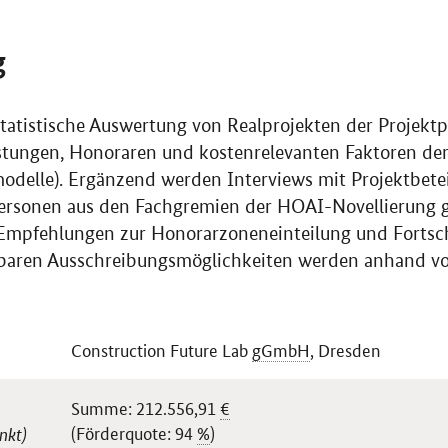
g
statistische Auswertung von Realprojekten der Projekt
stungen, Honoraren und kostenrelevanten Faktoren de
delle). Ergänzend werden Interviews mit Projektbetei
ersonen aus den Fachgremien der HOAI-Novellierung g
n Empfehlungen zur Honorarzoneneinteilung und Forts
sbaren Ausschreibungsmöglichkeiten werden anhand vo
Construction Future Lab
gGmbH
, Dresden
Summe: 212.556,91
€
(Förderquote: 94
%
)
nkt)