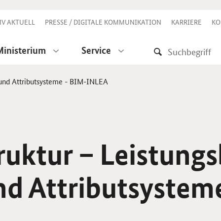
V AKTUELL
PRESSE / DIGITALE KOMMUNIKATION
KARRIERE
KO
Ministerium
Service
n und Attributsysteme - BIM-INLEA
ruktur – Leistungs
d Attributsysteme