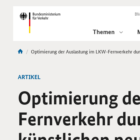
DirektZu:
Navigation
BM
Themen
Aktuelle
Optimierung der Auslastung im LKW-Fernverkehr durc
Sie
Seite:
sind
hier:
ARTIKEL
Optimierung de
Fernverkehr du
künstlichen ne