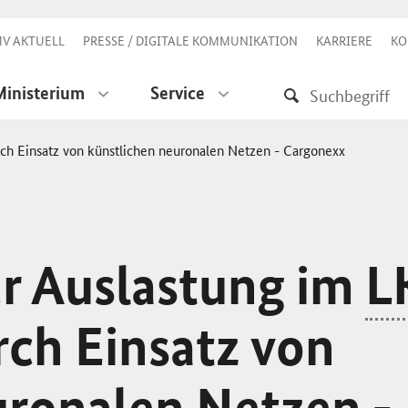
V AKTUELL
PRESSE / DIGITALE KOMMUNIKATION
KARRIERE
KO
Ministerium
Service
h Einsatz von künstlichen neuronalen Netzen - Cargonexx
r Auslastung im
L
rch Einsatz von
uronalen Netzen -