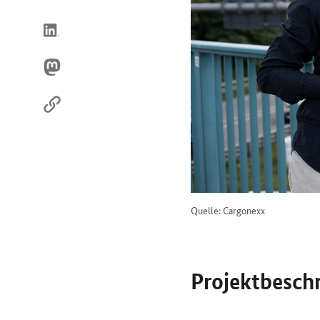
uns
im
Internet
Quelle: Cargonexx
Projektbesch