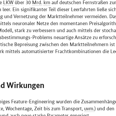
re
LKW
über 30
Mrd.
km
auf deutschen Fernstraßen zur
 leer. Ein signifikanter Teil dieser Leerfahrten ließe si
g und Vernetzung der Marktteilnehmer vermeiden. Das Z
ittels neuronaler Netze den momentanen Preisalgorith
odell, stark zu verbessern und auch mittels der stoch
isbestimmungs-Problems neuartige Ansätze zu erforsch
tische Bepreisung zwischen den Marktteilnehmern ist e
k mittels automatisierter Frachtkombinationen die Le
nd Wirkungen
biges
Feature-Engineering
wurden die Zusammenhänge 
e, Wochentage, Zeit bis zum Transport,
uvm.
) und den 
 und auch neue starke Parameter generiert.