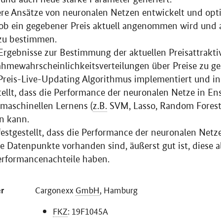
e Ansätze von neuronalen Netzen entwickelt und opti
 ob ein gegebener Preis aktuell angenommen wird und 
zu bestimmen.
Ergebnisse zur Bestimmung der aktuellen Preisattrakti
mewahrscheinlichkeitsverteilungen über Preise zu gene
 Preis-Live-Updating Algorithmus implementiert und 
tellt, dass die Performance der neuronalen Netze in E
maschinellen Lernens (
z.B.
SVM, Lasso,
Random Fores
n kann.
estgestellt, dass die Performance der neuronalen Netze
le Datenpunkte vorhanden sind, äußerst gut ist, diese 
erformancenachteile haben.
Cargonexx
GmbH
, Hamburg
r
FKZ
: 19F1045A