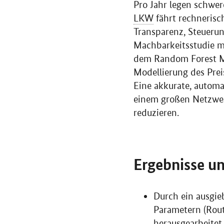
Pro Jahr legen schwe
LKW
fährt rechnerisch
Transparenz, Steuerun
Machbarkeitsstudie m
dem
Random Forest
M
Modellierung des Pre
Eine akkurate, automa
einem großen Netzwer
reduzieren.
Ergebnisse u
Durch ein ausgie
Parametern (Rout
herausgearbeitet