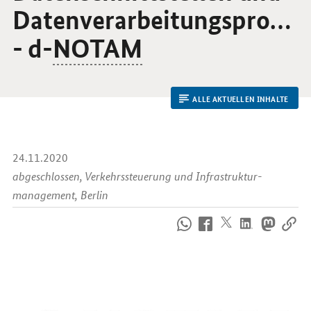
Datenverarbeitungsprozes
- d-
NOTAM
ALLE AKTUELLEN INHALTE
24.11.2020
abgeschlossen, Verkehrs­steuerung und Infrastruktur­
management, Berlin
So
erreichen
Sie
uns
im
Internet