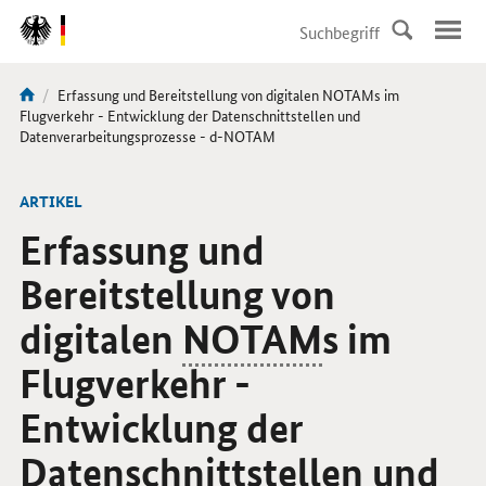
DirektZu:
Navigation
Aktuelle
Erfassung und Bereitstellung von digitalen NOTAMs im
Sie
Seite:
Flugverkehr - Entwicklung der Datenschnittstellen und
sind
Datenverarbeitungsprozesse - d-NOTAM
hier:
ARTIKEL
Erfassung und
Bereitstellung von
digitalen
NOTAM
s im
Flugverkehr -
Entwicklung der
Datenschnittstellen und