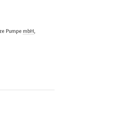
arze Pumpe
mbH
,