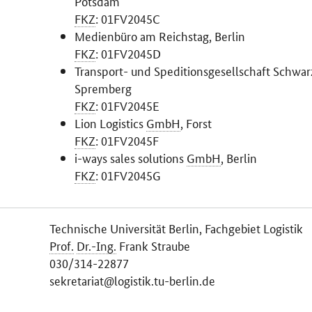
Potsdam
FKZ
: 01FV2045C
Medienbüro am Reichstag, Berlin
FKZ
: 01FV2045D
Transport- und Speditionsgesellschaft Schw
Spremberg
FKZ
: 01FV2045E
Lion Logistics
GmbH
, Forst
FKZ
: 01FV2045F
i-ways sales solutions
GmbH
, Berlin
FKZ
: 01FV2045G
Technische Universität Berlin, Fachgebiet Logistik
Prof.
Dr.-Ing.
Frank Straube
030/314-22877
sekretariat@logistik.tu-berlin.de