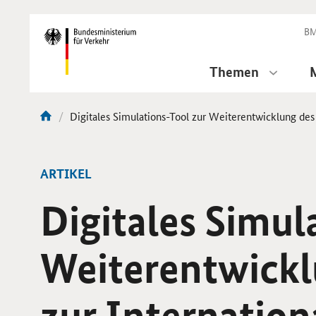
DirektZu:
Navigation
BM
Themen
Aktuelle
Digitales Simulations-Tool zur Weiterentwicklung des 
Sie
Seite:
sind
hier:
ARTIKEL
Digitales Simul
Weiterentwicklu
zur Internation