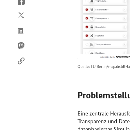
So
erreichen
Sie
uns
im
Internet
Quelle: TU Berlin/map.distill-la
Problemstell
Eine zentrale Herausf
Transparenz und Datenv
datenbasiertes Simul