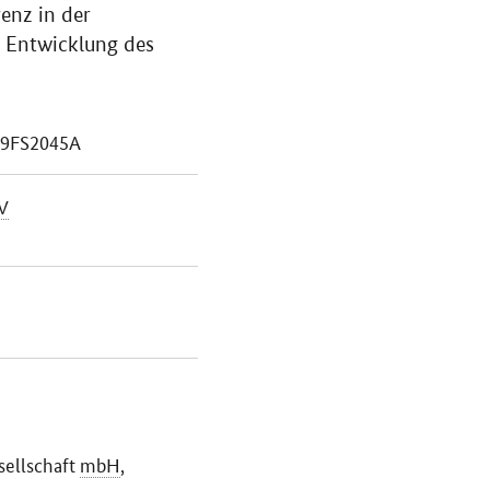
renz in der
n Entwicklung des
 19FS2045A
V
sellschaft
mbH
,