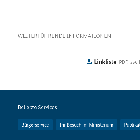
WEITERFÜHRENDE INFORMATIONEN
Linkliste
PDF, 356
Servicemenü
Beliebte Services
Bürgerservice
Ihr Besuch im Ministerium
Publika