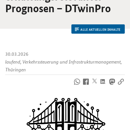
Prognosen – DTwinPro
ALLE AKTUELLEN INHALTE
30.03.2026
laufend, Verkehrs­steuerung und Infrastruktur­management,
Thüringen
So
erreichen
Sie
uns
im
Internet