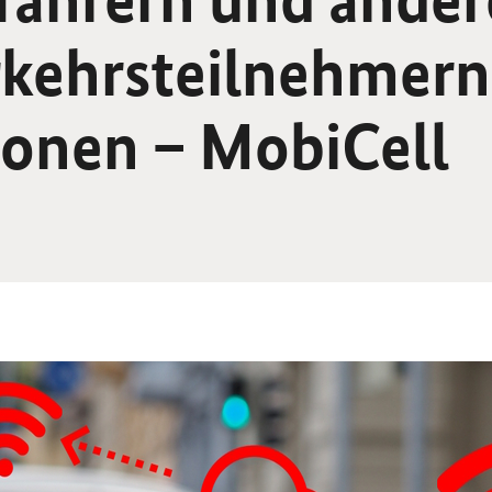
rkehrsteilnehmern
ionen – MobiCell