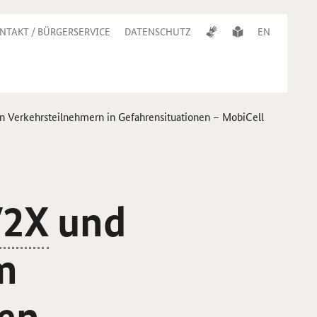
NTAKT / BÜRGERSERVICE
DATENSCHUTZ
EN
n Verkehrsteilnehmern in Gefahrensituationen – MobiCell
V2X
und
m
ren