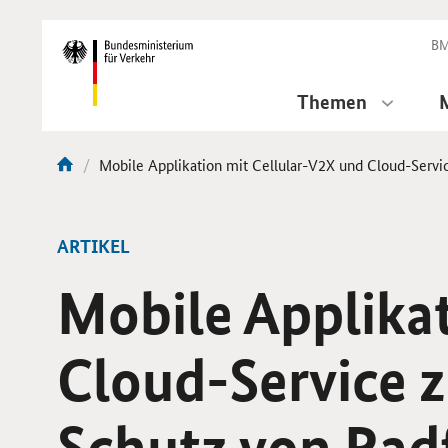
DirektZu:
Navigation
BM
Themen
Aktuelle
Mobile Applikation mit Cellular-V2X und Cloud-Servi
Sie
Seite:
sind
hier:
ARTIKEL
Mobile Applikat
Cloud-Service 
Schutz von Rad