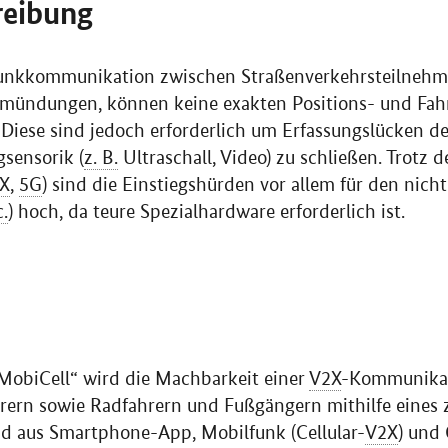
reibung
unkkommunikation zwischen Straßenverkehrsteilnehme
nmündungen, können keine exakten Positions- und Fah
Diese sind jedoch erforderlich um Erfassungslücken de
sensorik (
z. B.
Ultraschall, Video) zu schließen. Trotz 
X
,
5G
) sind die Einstiegshürden vor allem für den nich
c.
) hoch, da teure Spezialhardware erforderlich ist.
MobiCell“ wird die Machbarkeit einer
V2X
-Kommunikat
rern sowie Radfahrern und Fußgängern mithilfe eines
nd aus Smartphone-App, Mobilfunk (Cellular-
V2X
) und