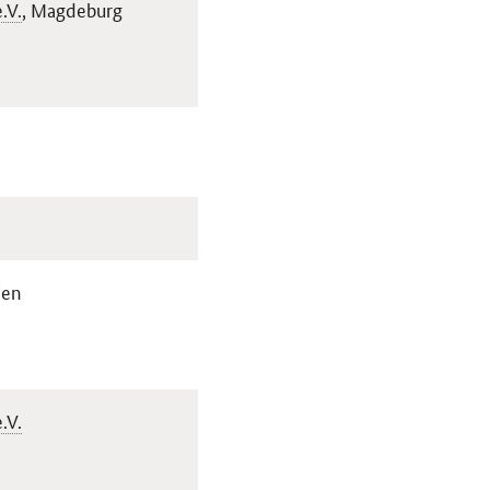
e.V.
, Magdeburg
ien
e.V.