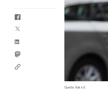
So
erreichen
Sie
uns
im
Internet
Quelle: ifak e.V.