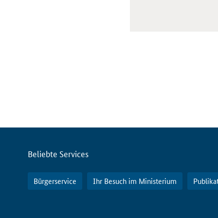
Servicemenü
Beliebte Services
Bürgerservice
Ihr Besuch im Ministerium
Publika