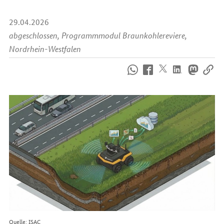
29.04.2026
abgeschlossen, Programmmodul Braunkohlereviere,
Nordrhein-Westfalen
So
erreichen
Sie
uns
im
Internet
Quelle: ISAC