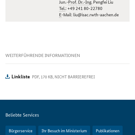
Jun.-
Prof.
Dr.-Ing.
Pengfei Liu
Tel.
: +49 241 80-22780
E
-Mail: liu@isac.rwth-aachen.de
WEITERFÜHRENDE INFORMATIONEN
Linkliste
PDF, 170 KB, NICHT BARRIEREFREI
Servicemenü
Beliebte Services
Bürgerservice
Ihr Besuch im Ministerium
Publikationen