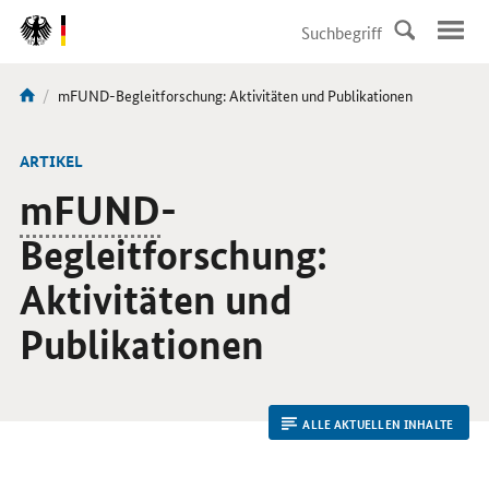
DirektZu:
Navigation
Aktuelle
mFUND-Begleitforschung: Aktivitäten und Publikationen
Sie
Seite:
sind
hier:
ARTIKEL
mFUND
-
Begleitforschung:
Aktivitäten und
Publikationen
ALLE AKTUELLEN INHALTE