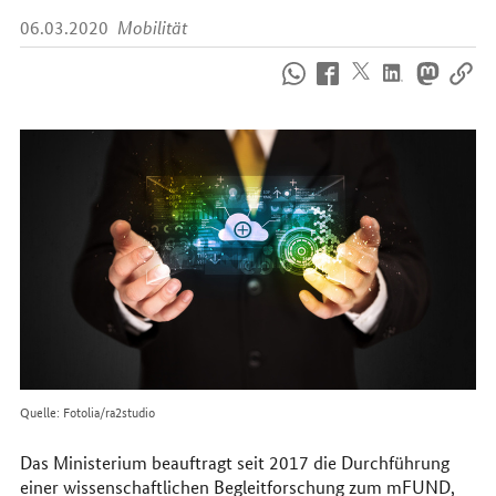
06.03.2020
Mobilität
So
erreichen
Sie
uns
im
Internet
Quelle: Fotolia/ra2studio
Das Ministerium beauftragt seit 2017 die Durchführung
einer wissenschaftlichen Begleitforschung zum
mFUND
,