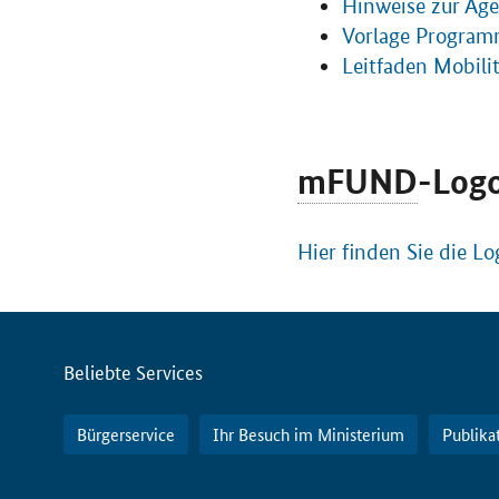
Hinweise zur Age
Vorlage Program
Leitfaden Mobili
mFUND
-Log
Hier finden Sie die 
Servicemenü
Beliebte Services
Bürgerservice
Ihr Besuch im Ministerium
Publika