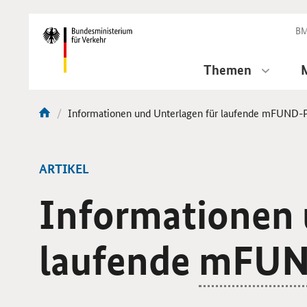
DirektZu:
Navigation
BM
Themen
Aktuelle
Informationen und Unterlagen für laufende mFUND-P
Sie
Seite:
sind
hier:
ARTIKEL
Informationen 
laufende
mFU