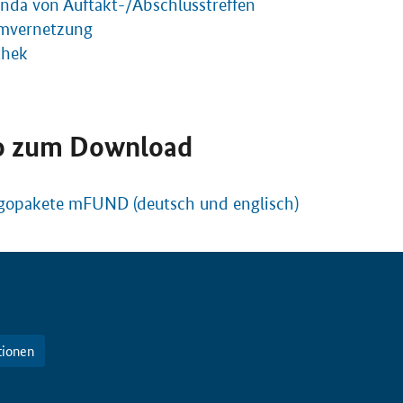
nda von Auftakt-/Abschlusstreffen
mvernetzung
thek
o zum
Download
Logopakete mFUND (deutsch und englisch)
tionen