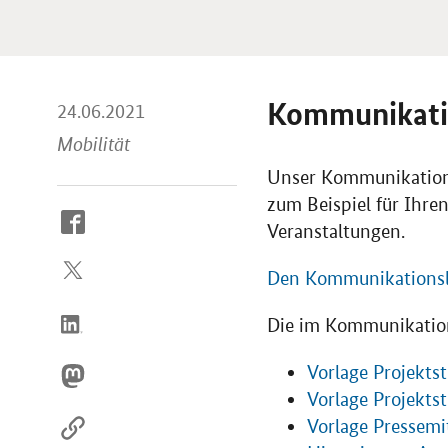
Kommunikati
24.06.2021
Mobilität
Unser Kommunikationsl
zum Beispiel für Ihren
So
Veranstaltungen.
erreichen
Sie
Den Kommunikationslei
uns
im
Die im Kommunikation
Internet
Vorlage Projektst
Vorlage Projektst
Vorlage Pressemi