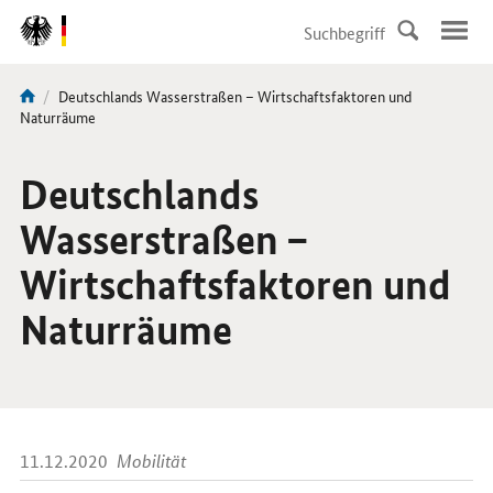
DirektZu:
Navigation
Aktuelle
Deutschlands Wasserstraßen – Wirtschaftsfaktoren und
Sie
Seite:
Naturräume
sind
hier:
Deutschlands
Wasserstraßen –
Wirtschaftsfaktoren und
Naturräume
11.12.2020
Mobilität