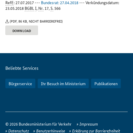
RefE
: 27.07.2017 ---
Bundesrat
: 27.04.2018
--- Verkündungsdatum:
23.05.2018
BGBL
I
,
Nr.
17,
S.
566
(PDF, 86 KB, NICHT BARRIEREFREI)
DOWNLOAD
Servicemenü
Beliebte Services
Bürgerservice
Ihr Besuch im Ministerium
Publikationen
So
erreichen
© 2026 Bundesministerium für Verkehr
Impressum
Sie
Datenschutz
Benutzerhinweise
Erklärung zur Barrierefreiheit