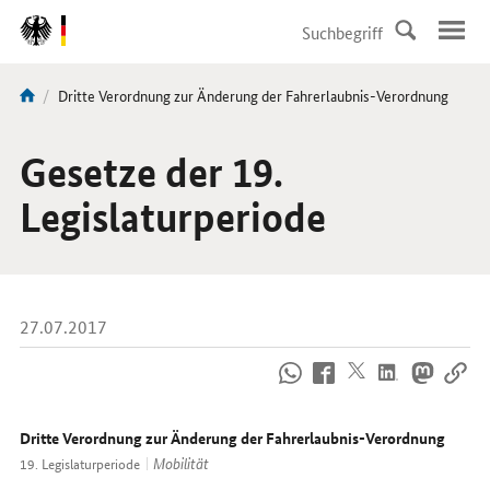
DirektZu:
Navigation
Aktuelle
Dritte Verordnung zur Änderung der Fahrerlaubnis-Verordnung
Sie
Seite:
sind
hier:
Gesetze der 19.
Legislaturperiode
27.07.2017
So
erreichen
Sie
uns
Dritte Verordnung zur Änderung der Fahrerlaubnis-Verordnung
im
Mobilität
19. Legislaturperiode
Internet