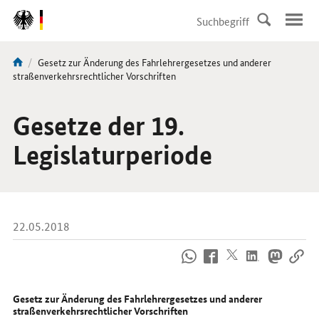
DirektZu:
Navigation
Aktuelle
Gesetz zur Änderung des Fahrlehrergesetzes und anderer
Sie
Seite:
straßenverkehrsrechtlicher Vorschriften
sind
hier:
Gesetze der 19.
Legislaturperiode
22.05.2018
So
erreichen
Sie
uns
Gesetz zur Änderung des Fahrlehrergesetzes und anderer
im
straßenverkehrsrechtlicher Vorschriften