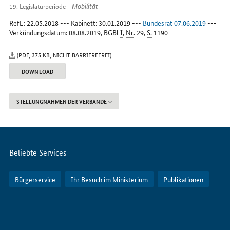
Internet
Mobilität
19. Legislaturperiode
RefE
: 22.05.2018 --- Kabinett: 30.01.2019 ---
Bundesrat 07.06.2019
---
Verkündungsdatum: 08.08.2019,
BGBl
I
,
Nr.
29,
S.
1190
(PDF, 375 KB, NICHT BARRIEREFREI)
DOWNLOAD
STELLUNGNAHMEN DER VERBÄNDE
Servicemenü
Beliebte Services
Bürgerservice
Ihr Besuch im Ministerium
Publikationen