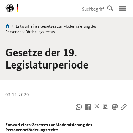
DirektZu:
Navigation
Aktuelle
Entwurf eines Gesetzes zur Modernisierung des
Sie
Seite:
Personenbeförderungsrechts
sind
hier:
Gesetze der 19.
Legislaturperiode
03.11.2020
So
erreichen
Sie
uns
Entwurf eines Gesetzes zur Modernisierung des
im
Personenbeförderungsrechts