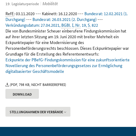
Internet
Mobilität
19. Legislaturperiode
RefE
: 03.11.2020 --- Kabinett: 16.12.2020 ---
Bundesrat: 12.02.2021 (1.
Durchgang)
---
Bundesrat: 26.03.2021 (2. Durchgang)
---
Verkündungsdatum: 27.04.2021,
BGBl.
I
,
Nr.
19,
S.
822
Die von Bundesminister Scheuer einberufene Findungskommission hat
auf ihrer letzten Sitzung am 19. Juni 2020 mit breiter Mehrheit ein
Eckpunktepapier für eine Modernisierung des
Personenbeförderungsrechts beschlossen. Dieses Eckpunktepapier war
Grundlage für die Erstellung des Referentenentwurfs:
Eckpunkte der PBefG-Findungskommission für eine zukunftsorientierte
Novellierung des Personenbeförderungsgesetzes zur Ermöglichung
digitalbasierter Geschäftsmodelle
(PDF, 798 KB, NICHT BARRIEREFREI)
DOWNLOAD
STELLUNGNAHMEN DER VERBÄNDE