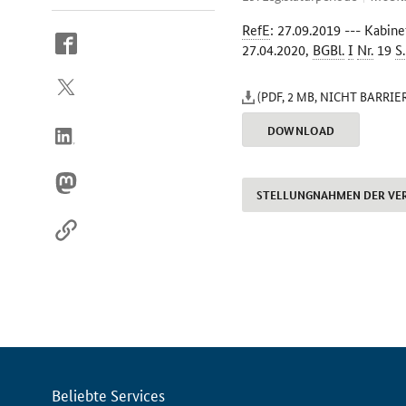
RefE
: 27.09.2019 --- Kabine
So
27.04.2020,
BGBl.
I
Nr.
19
S.
erreichen
Sie
(PDF, 2 MB, NICHT BARRIE
uns
im
DOWNLOAD
Internet
STELLUNGNAHMEN DER VE
Servicemenü
Beliebte Services