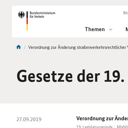
DirektZu:
Navigation
BM
Themen
Aktuelle
Verordnung zur Änderung straßenverkehrsrechtlicher 
Sie
Seite:
sind
hier:
Gesetze der 19.
Verordnung zur Änder
27.09.2019
Mobil
19. Legislaturperiode