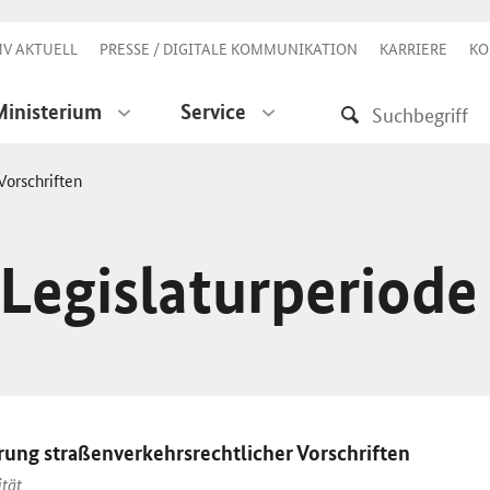
V AKTUELL
PRESSE / DIGITALE KOMMUNIKATION
KARRIERE
KO
Ministerium
Service
Vorschriften
 Legislaturperiode
ung straßenverkehrsrechtlicher Vorschriften
ität