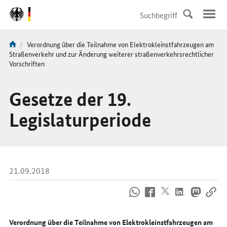
DirektZu:
Navigation
Aktuelle
Verordnung über die Teilnahme von Elektrokleinstfahrzeugen am
Sie
Seite:
Straßenverkehr und zur Änderung weiterer straßenverkehrsrechtlicher
sind
Vorschriften
hier:
Gesetze der 19.
Legislaturperiode
21.09.2018
So
erreichen
Sie
uns
Verordnung über die Teilnahme von Elektrokleinstfahrzeugen am