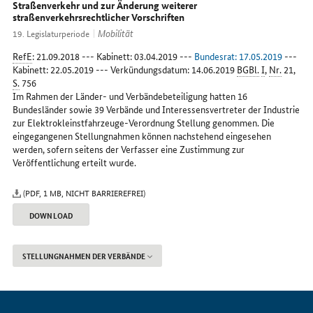
im
Straßenverkehr und zur Änderung weiterer
straßenverkehrsrechtlicher Vorschriften
Internet
Mobilität
19. Legislaturperiode
RefE
: 21.09.2018 --- Kabinett: 03.04.2019 ---
Bundesrat: 17.05.2019
---
Kabinett: 22.05.2019 --- Verkündungsdatum: 14.06.2019
BGBl.
I
,
Nr.
21,
S.
756
Im Rahmen der Länder- und Verbändebeteiligung hatten 16
Bundesländer sowie 39 Verbände und Interessensvertreter der Industrie
zur Elektrokleinstfahrzeuge-Verordnung Stellung genommen. Die
eingegangenen Stellungnahmen können nachstehend eingesehen
werden, sofern seitens der Verfasser eine Zustimmung zur
Veröffentlichung erteilt wurde.
(PDF, 1 MB, NICHT BARRIEREFREI)
DOWNLOAD
STELLUNGNAHMEN DER VERBÄNDE