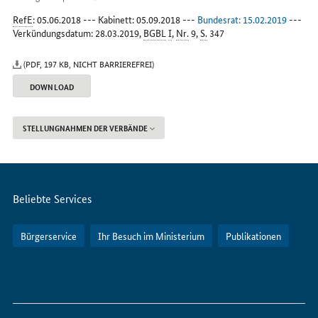
Internet
RefE
: 05.06.2018 --- Kabinett: 05.09.2018 ---
Bundesrat: 15.02.2019
---
Verkündungsdatum: 28.03.2019,
BGBL
I
,
Nr.
9,
S.
347
(PDF, 197 KB, NICHT BARRIEREFREI)
DOWNLOAD
STELLUNGNAHMEN DER VERBÄNDE
Servicemenü
Beliebte Services
Bürgerservice
Ihr Besuch im Ministerium
Publikationen
So