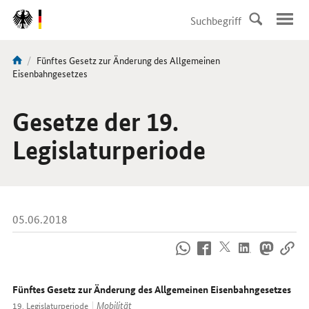
DirektZu:
Navigation
Aktuelle
Fünftes Gesetz zur Änderung des Allgemeinen
Sie
Seite:
Eisenbahngesetzes
sind
hier:
Gesetze der 19.
Legislaturperiode
05.06.2018
So
erreichen
Sie
uns
Fünftes Gesetz zur Änderung des Allgemeinen Eisenbahngesetzes
im
Mobilität
19. Legislaturperiode