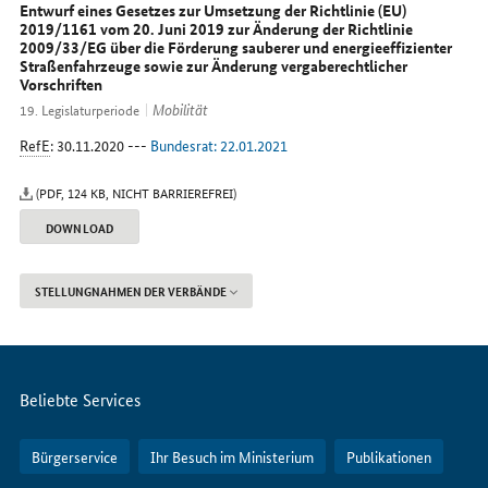
uns
Entwurf eines Gesetzes zur Umsetzung der Richtlinie (EU)
im
2019/1161 vom 20. Juni 2019 zur Änderung der Richtlinie
2009/33/EG über die Förderung sauberer und energieeffizienter
Internet
Straßenfahrzeuge sowie zur Änderung vergaberechtlicher
Vorschriften
Mobilität
19. Legislaturperiode
RefE
: 30.11.2020 ---
Bundesrat: 22.01.2021
(PDF, 124 KB, NICHT BARRIEREFREI)
DOWNLOAD
STELLUNGNAHMEN DER VERBÄNDE
Servicemenü
Beliebte Services
Bürgerservice
Ihr Besuch im Ministerium
Publikationen