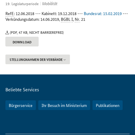
Internet
Mobilität
19. Legislaturperiode
RefE
: 12.06.2018 --- Kabinett: 19.12.2018 ---
Bundesrat: 15.02.2019
---
Verkündungsdatum: 14.06.2019,
BGBL
I
,
Nr.
21
(PDF, 47 KB, NICHT BARRIEREFREI)
DOWNLOAD
STELLUNGNAHMEN DER VERBÄNDE
Servicemenü
Beliebte Services
Bürgerservice
Ihr Besuch im Ministerium
Publikationen