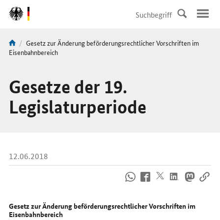
DirektZu:
Navigation
Aktuelle
Gesetz zur Änderung beförderungsrechtlicher Vorschriften im
Sie
Seite:
Eisenbahnbereich
sind
hier:
Gesetze der 19.
Legislaturperiode
12.06.2018
So
erreichen
Sie
uns
Gesetz zur Änderung beförderungsrechtlicher Vorschriften im
im
Eisenbahnbereich