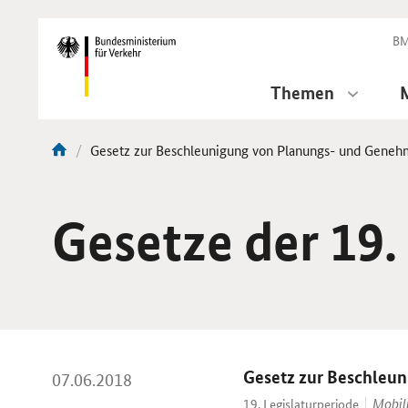
DirektZu:
Navigation
BM
Themen
Aktuelle
Gesetz zur Beschleunigung von Planungs- und Geneh
Sie
Seite:
sind
hier:
Gesetze der 19.
Gesetz zur Beschleu
07.06.2018
Mobil
19. Legislaturperiode