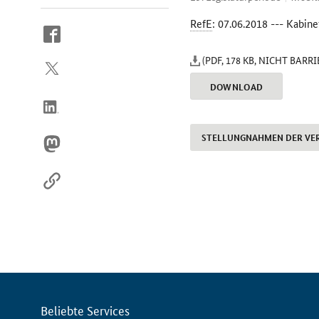
RefE
: 07.06.2018 --- Kabine
So
erreichen
(PDF, 178 KB, NICHT BARR
Sie
uns
DOWNLOAD
im
Internet
STELLUNGNAHMEN DER VE
Servicemenü
Beliebte Services