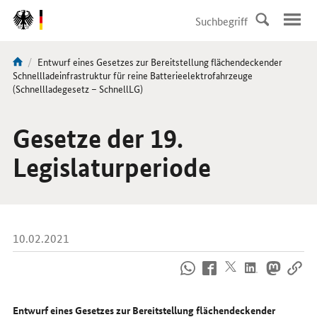
DirektZu:
Navigation
Aktuelle
Entwurf eines Gesetzes zur Bereitstellung flächendeckender
Sie
Seite:
Schnellladeinfrastruktur für reine Batterieelektrofahrzeuge
sind
(Schnellladegesetz – SchnellLG)
hier:
Gesetze der 19.
Legislaturperiode
10.02.2021
So
erreichen
Sie
uns
Entwurf eines Gesetzes zur Bereitstellung flächendeckender