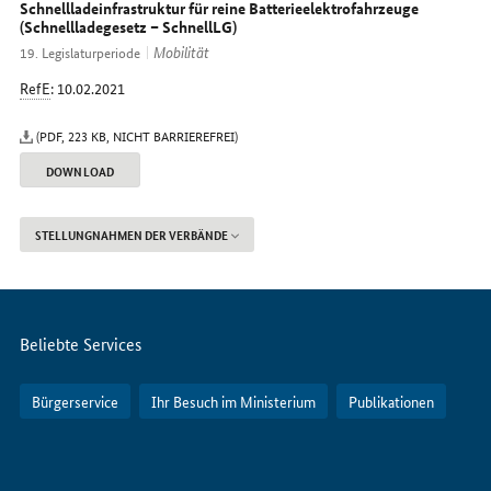
im
Schnellladeinfrastruktur für reine Batterieelektrofahrzeuge
(Schnellladegesetz – SchnellLG)
Internet
Mobilität
19. Legislaturperiode
RefE
: 10.02.2021
(PDF, 223 KB, NICHT BARRIEREFREI)
DOWNLOAD
STELLUNGNAHMEN DER VERBÄNDE
Servicemenü
Beliebte Services
Bürgerservice
Ihr Besuch im Ministerium
Publikationen