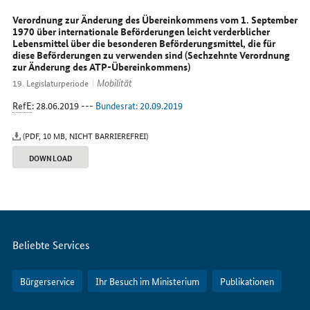
Sie
uns
Verordnung zur Änderung des Übereinkommens vom 1. September
im
1970 über internationale Beförderungen leicht verderblicher
Lebensmittel über die besonderen Beförderungsmittel, die für
Internet
diese Beförderungen zu verwenden sind (Sechzehnte Verordnung
zur Änderung des ATP-Übereinkommens)
Mobilität
19. Legislaturperiode
RefE
: 28.06.2019 ---
Bundesrat: 20.09.2019
(PDF, 10 MB, NICHT BARRIEREFREI)
DOWNLOAD
Servicemenü
Beliebte Services
Bürgerservice
Ihr Besuch im Ministerium
Publikationen