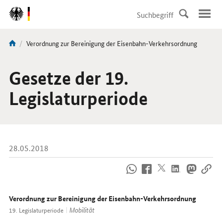
DirektZu:
Navigation
Aktuelle
Verordnung zur Bereinigung der Eisenbahn-Verkehrsordnung
Sie
Seite:
sind
hier:
Gesetze der 19.
Legislaturperiode
28.05.2018
So
erreichen
Sie
uns
Verordnung zur Bereinigung der Eisenbahn-Verkehrsordnung
im
Mobilität
19. Legislaturperiode
Internet