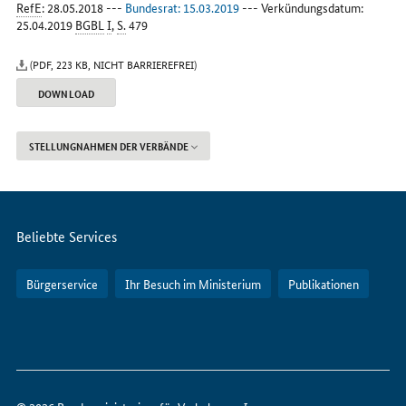
RefE
: 28.05.2018 ---
Bundesrat: 15.03.2019
--- Verkündungsdatum:
25.04.2019
BGBL
I
,
S.
479
(PDF, 223 KB, NICHT BARRIEREFREI)
DOWNLOAD
STELLUNGNAHMEN DER VERBÄNDE
Servicemenü
Beliebte Services
Bürgerservice
Ihr Besuch im Ministerium
Publikationen
So
erreichen