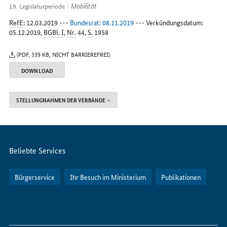
Internet
Mobilität
19. Legislaturperiode
RefE
: 12.03.2019 ---
Bundesrat: 08.11.2019
--- Verkündungsdatum:
05.12.2019,
BGBl.
I
,
Nr.
44,
S.
1958
(PDF, 339 KB, NICHT BARRIEREFREI)
DOWNLOAD
STELLUNGNAHMEN DER VERBÄNDE
Servicemenü
Beliebte Services
Bürgerservice
Ihr Besuch im Ministerium
Publikationen