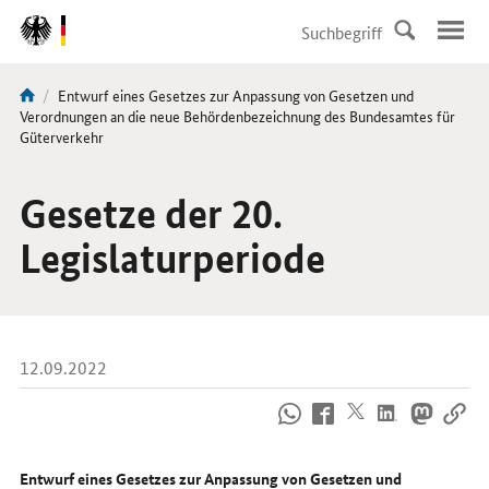
DirektZu:
Navigation
Aktuelle
Entwurf eines Gesetzes zur Anpassung von Gesetzen und
Sie
Seite:
Verordnungen an die neue Behördenbezeichnung des Bundesamtes für
sind
Güterverkehr
hier:
Gesetze der 20.
Legislaturperiode
12.09.2022
So
erreichen
Sie
uns
Entwurf eines Gesetzes zur Anpassung von Gesetzen und