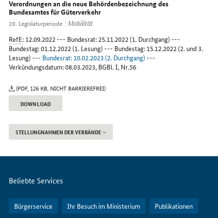
im
Verordnungen an die neue Behördenbezeichnung des
Bundesamtes für Güterverkehr
Internet
Mobilität
20. Legislaturperiode
RefE
: 12.09.2022 --- Bundesrat: 25.11.2022 (1. Durchgang) ---
Bundestag: 01.12.2022 (1. Lesung) --- Bundestag: 15.12.2022 (2. und 3.
Lesung) ---
Bundesrat: 10.02.2023 (2. Durchgang)
---
Verkündungsdatum: 08.03.2023, BGBl. I, Nr.56
(PDF, 126 KB, NICHT BARRIEREFREI)
DOWNLOAD
STELLUNGNAHMEN DER VERBÄNDE
Servicemenü
Beliebte Services
Bürgerservice
Ihr Besuch im Ministerium
Publikationen