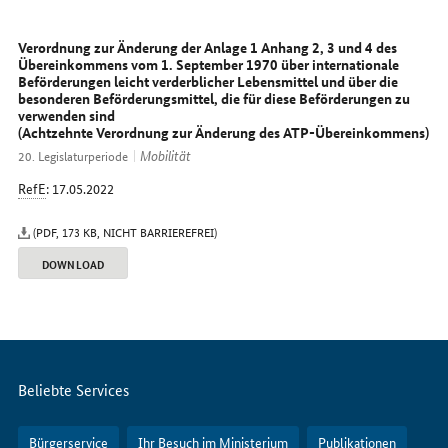
erreichen
Sie
uns
Verordnung zur Änderung der Anlage 1 Anhang 2, 3 und 4 des
im
Übereinkommens vom 1. September 1970 über internationale
Beförderungen leicht verderblicher Lebensmittel und über die
Internet
besonderen Beförderungsmittel, die für diese Beförderungen zu
verwenden sind
(Achtzehnte Verordnung zur Änderung des ATP-Übereinkommens)
Mobilität
20. Legislaturperiode
RefE
: 17.05.2022
(PDF, 173 KB, NICHT BARRIEREFREI)
DOWNLOAD
Servicemenü
Beliebte Services
Bürgerservice
Ihr Besuch im Ministerium
Publikationen